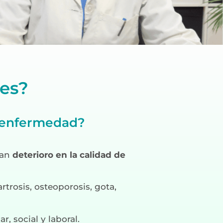
res?
u enfermedad?
ran
deterioro en la calidad de
trosis, osteoporosis, gota,
r, social y laboral.