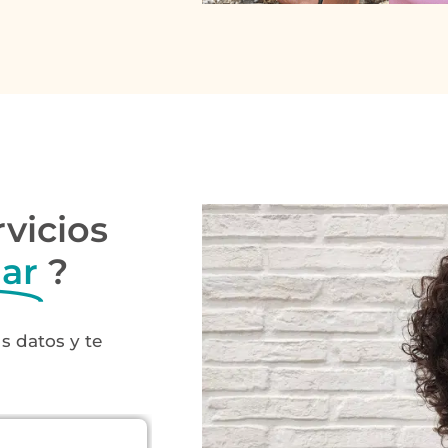
rvicios
lar
?
s datos y te